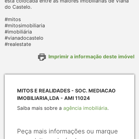
está colocada entre as maiores imobiliárias de Viana
do Castelo.
#mitos
#mitosimobiliaria
#imobiliária
#vianadocastelo
#realestate
Imprimir a informação deste imóvel
MITOS E REALIDADES - SOC. MEDIACAO
IMOBILIARIA,LDA - AMI 11024
Saiba mais sobre a
agência imobiliária
.
Peça mais informações ou marque