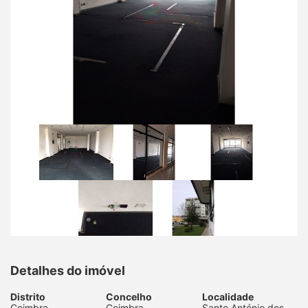
Detalhes do imóvel
Distrito
Concelho
Localidade
Coimbra
Coimbra
Santo António dos