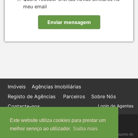
meu email
Imóveis
Agências Imobiliárias
Registo de Agências
Parceiros
Sobre Nós
Contacte-nos
Login de Agentes
Este website utiliza cookies para prestar um
Política de proteção de dados
Livro de Reclamações online
melhor serviço ao utilizador.
Saiba mais
Centro de Informação, Mediação e Arbitragem de Conflitos de Consumo do