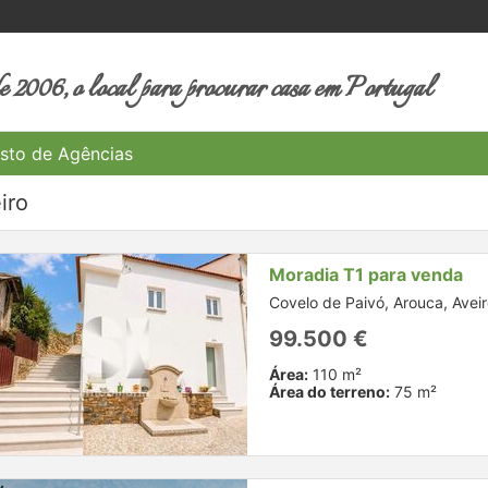
 2006, o local para procurar casa em Portugal
sto de Agências
iro
Moradia T1 para venda
Covelo de Paivó, Arouca, Avei
99.500 €
Área:
110 m²
Área do terreno:
75 m²