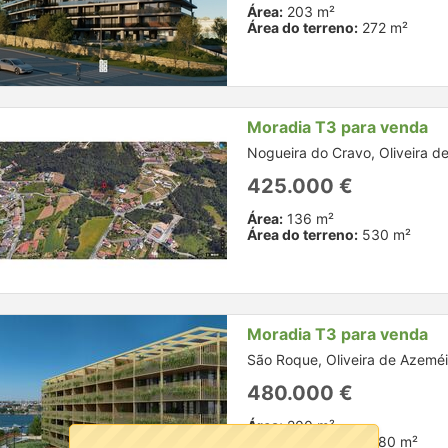
Área:
203 m²
Área do terreno:
272 m²
Moradia T3 para venda
Nogueira do Cravo, Oliveira d
425.000 €
Área:
136 m²
Área do terreno:
530 m²
Moradia T3 para venda
São Roque, Oliveira de Azeméi
480.000 €
Área:
200 m²
Área do terreno:
1980 m²