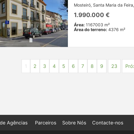
Mosteiró, Santa Maria da Feira,
1.990.000 €
Área:
1167003 m²
Área do terreno:
4376 m²
1
2
3
4
5
6
7
8
9
23
Pró
 de Agências
Parceiros
Sobre Nós
Contacte-nos