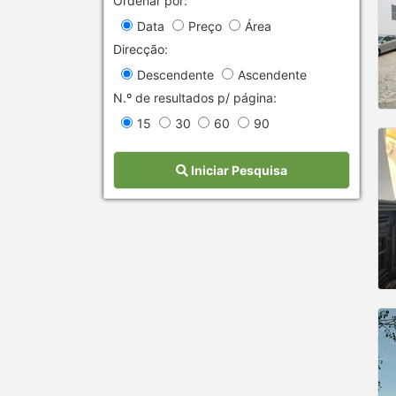
Ordenar por:
Data
Preço
Área
Direcção:
Descendente
Ascendente
N.º de resultados p/ página:
15
30
60
90
Iniciar Pesquisa