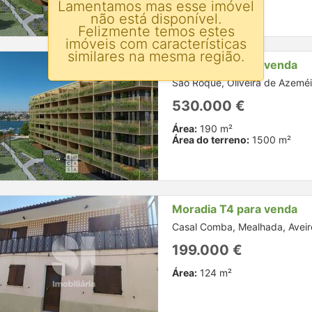
Lamentamos mas esse imóvel
não está disponível.
Felizmente temos estes
imóveis com características
similares na mesma região.
Moradia T4 para venda
São Roque, Oliveira de Azeméi
530.000 €
Área:
190 m²
Área do terreno:
1500 m²
Moradia T4 para venda
Casal Comba, Mealhada, Aveir
199.000 €
Área:
124 m²