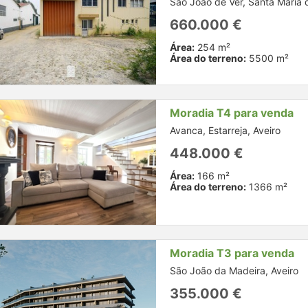
São João de Ver, Santa Maria d
660.000 €
Área:
254 m²
Área do terreno:
5500 m²
Moradia T4 para venda
Avanca, Estarreja, Aveiro
448.000 €
Área:
166 m²
Área do terreno:
1366 m²
Moradia T3 para venda
São João da Madeira, Aveiro
355.000 €