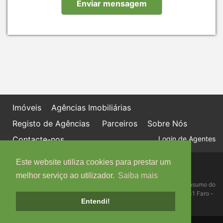
Imóveis
Agências Imobiliárias
Registo de Agências
Parceiros
Sobre Nós
Contacte-nos
Login de Agentes
Este website utiliza cookies para prestar um
Política de proteção de dados
Livro de Reclamações online
melhor serviço ao utilizador.
Saiba mais
Centro de Informação, Mediação e Arbitragem de Conflitos de Consumo do
Algarve - Edifício Ninho de Empresas, Estrada da Penha, 8005-131 Faro -
Entendi!
Telefone: 289 823 135 cimaal@mail.telepac.pt