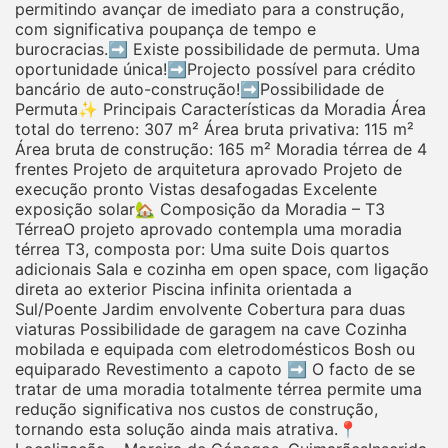
permitindo avançar de imediato para a construção,
com significativa poupança de tempo e
burocracias.➡️ Existe possibilidade de permuta. Uma
oportunidade única!➡️Projecto possível para crédito
bancário de auto-construção!➡️Possibilidade de
Permuta✨ Principais Características da Moradia Área
total do terreno: 307 m² Área bruta privativa: 115 m²
Área bruta de construção: 165 m² Moradia térrea de 4
frentes Projeto de arquitetura aprovado Projeto de
execução pronto Vistas desafogadas Excelente
exposição solar🏡 Composição da Moradia – T3
TérreaO projeto aprovado contempla uma moradia
térrea T3, composta por: Uma suite Dois quartos
adicionais Sala e cozinha em open space, com ligação
direta ao exterior Piscina infinita orientada a
Sul/Poente Jardim envolvente Cobertura para duas
viaturas Possibilidade de garagem na cave Cozinha
mobilada e equipada com eletrodomésticos Bosh ou
equiparado Revestimento a capoto ➡️ O facto de se
tratar de uma moradia totalmente térrea permite uma
redução significativa nos custos de construção,
tornando esta solução ainda mais atrativa.📍