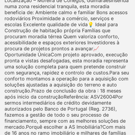
Localização – Moreira de Cónegos, GuimarãesInserida
numa zona residencial tranquila, esta moradia
beneficia de: Ambiente calmo e familiar Bons acessos
rodoviários Proximidade a comércio, serviços e
escolas Excelente qualidade de vida💡 Ideal para
Construção de habitação própria Famílias que
procuram moradia térrea Quem valoriza conforto,
acessibilidade e espaços exteriores Investidores à
procura de projetos prontos a avançar📈
Oportunidade ÚnicaCom projeto aprovado, execução
pronta e vistas desafogadas, esta moradia representa
uma solução completa para quem pretende construir
com segurança, rapidez e controlo de custos.Para seu
conforto montamos a operação para a aquisição com
soluções ajustadas a aquisição do terreno e auto
construção.Prazo de conclusão da obra : 18 meses
após inicio da construçãoReferência: ASV26004Por
sermos intermediários de crédito devidamente
autorizados pelo Banco de Portugal (Reg. 2736),
fazemos a gestão de todo o seu processo de
financiamento, sempre com as melhores soluções de
mercado.Porquê escolher a AS Imobiliária?Com mais
de 16 anos no ramo imobiliário e milhares de famílias