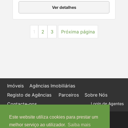
Ver detalhes
1
2
3
Próxima página
Imóveis
Agências Imobiliárias
Registo de Agências
Parceiros
Sobre Nós
Contacte-nos
Login de Agentes
Este website utiliza cookies para prestar um
Política de proteção de dados
Livro de Reclamações online
melhor serviço ao utilizador.
Saiba mais