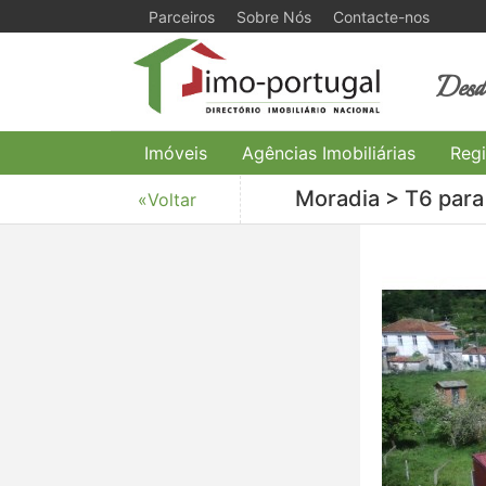
Parceiros
Sobre Nós
Contacte-nos
Desde
Imóveis
Agências Imobiliárias
Regi
Moradia > T6 para 
«Voltar