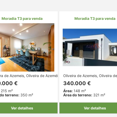
Moradia T3 para venda
Moradia T3 para venda
ira de Azemeis, Oliveira de Azeméis, Aveiro
Oliveira de Azemeis, Oliveira d
.000 €
340.000 €
215 m²
Área:
148 m²
do terreno:
350 m²
Área do terreno:
321 m²
Ver detalhes
Ver detalhes