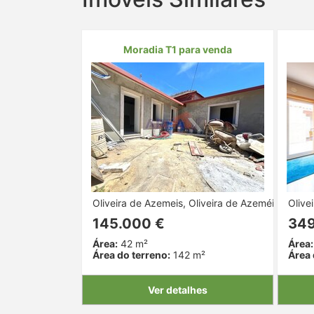
Moradia T1 para venda
Oliveira de Azemeis, Oliveira de Azeméis, Aveiro
Olive
145.000 €
349
Área:
42 m²
Área:
Área do terreno:
142 m²
Área 
Ver detalhes