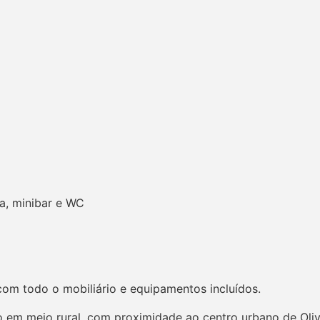
a, minibar e WC
om todo o mobiliário e equipamentos incluídos.
lo em meio rural, com proximidade ao centro urbano de Oliv