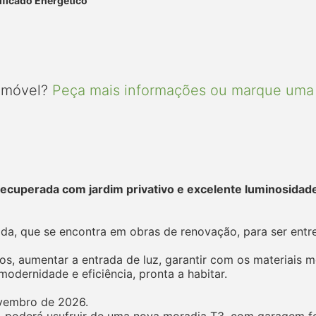
ificado Energético
 imóvel?
Peça mais informações ou marque uma 
recuperada com jardim privativo e excelente luminosidad
da, que se encontra em obras de renovação, para ser ent
s, aumentar a entrada de luz, garantir com os materiais m
odernidade e eficiência, pronta a habitar.
ovembro de 2026.
, poderá usufruir de uma nova moradia T3, com garagem f