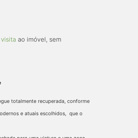
visita
ao imóvel, sem
e
regue totalmente recuperada, conforme
odernos e atuais escolhidos, que o
echada para uma viatura e uma zona