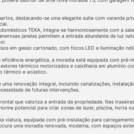
uartos, destacando-se uma elegante suite com varanda pr
ial.
rodomésticos TEKA, integra-se harmoniosamente com a sal
enerosas janelas permitem a entrada abundante de luz nat
or.
lsos em gesso cartonado, com focos LED e iluminação ndir
eficiência energética, a moradia está equipada com pré-in
s, estores térmicos motorizados e caixilharia em alumínio 
 térmico e acústico.
de uma renovação integral, incluindo canalizações, instalaçã
cessidade de futuras intervenções.
rontal que valoriza a entrada da propriedade. Nas traseira
rme potencial para criar zonas de lazer, piscina, horta ou
viatura, equipada com pré-instalação para carregamento d
cura uma moradia renovada, moderna, com espaços exteri