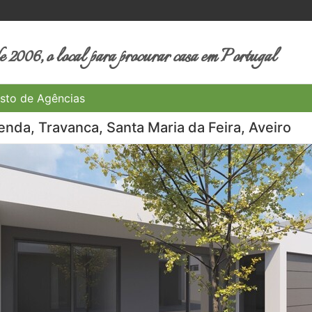
 2006, o local para procurar casa em Portugal
sto de Agências
nda, Travanca, Santa Maria da Feira, Aveiro