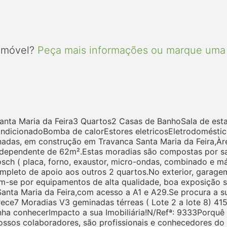
 imóvel?
Peça mais informações ou marque uma 
nta Maria da Feira3 Quartos2 Casas de BanhoSala de est
ndicionadoBomba de calorEstores eletricosEletrodoméstic
adas, em construção em Travanca Santa Maria da Feira,Àr
ependente de 62m².Estas moradias são compostas por sal
ch ( placa, forno, exaustor, micro-ondas, combinado e máq
mpleto de apoio aos outros 2 quartos.No exterior, garagem
m-se por equipamentos de alta qualidade, boa exposição so
Santa Maria da Feira,com acesso a A1 e A29.Se procura a 
ece7 Moradias V3 geminadas térreas ( Lote 2 a lote 8) 4
venha conhecerImpacto a sua Imobiliária!N/Refª: 9333Porq
 nossos colaboradores, são profissionais e conhecedores