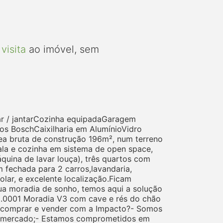
visita
ao imóvel, sem
ar / jantarCozinha equipadaGaragem
os BoschCaixilharia em AlumínioVidro
ea bruta de construção 196m², num terreno
a e cozinha em sistema de open space,
uina de lavar louça), três quartos com
 fechada para 2 carros,lavandaria,
lar, e excelente localização.Ficam
sua moradia de sonho, temos aqui a solução
15.0001 Moradia V3 com cave e rés do chão
uê comprar e vender com a Impacto?- Somos
 do mercado;- Estamos comprometidos em