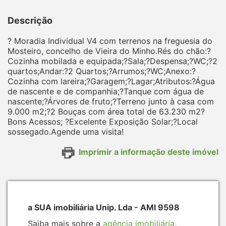
Descrição
? Moradia Individual V4 com terrenos na freguesia do
Mosteiro, concelho de Vieira do Minho.Rés do chão:?
Cozinha mobilada e equipada;?Sala;?Despensa;?WC;?2
quartos;Andar:?2 Quartos;?Arrumos;?WC;Anexo:?
Cozinha com lareira;?Garagem;?Lagar;Atributos:?Água
de nascente e de companhia;?Tanque com água de
nascente;?Árvores de fruto;?Terreno junto à casa com
9.000 m2;?2 Bouças com área total de 63.230 m2?
Bons Acessos; ?Excelente Exposição Solar;?Local
sossegado.Agende uma visita!
Imprimir a informação deste imóvel
a SUA imobiliária Unip. Lda - AMI 9598
Saiba mais sobre a
agência imobiliária
.