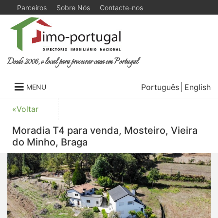
Parceiros
Sobre Nós
Contacte-nos
Desde 2006, o local para procurar casa em Portugal
Português
English
MENU
«Voltar
Moradia T4 para venda, Mosteiro, Vieira
do Minho, Braga