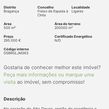
Distrito
Concelho
Localidade
Bragança
Freixo de Espada à
Ligares
Cinta
Area
Área do terreno
500 m²
200000 m²
Preço
Certificado Energético
295.000 €
N/D
Código interno
DSBRGLJM363
Gostaria de conhecer melhor este imóvel?
Peça mais informações ou marque uma
visita
ao imóvel, sem compromisso!
Descrição
No coração do Alto Douro, região de excelência e