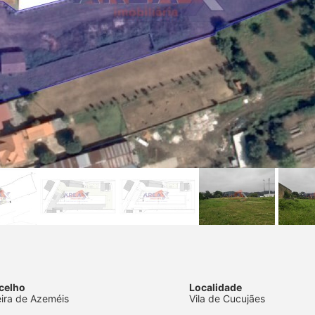
celho
Localidade
eira de Azeméis
Vila de Cucujães