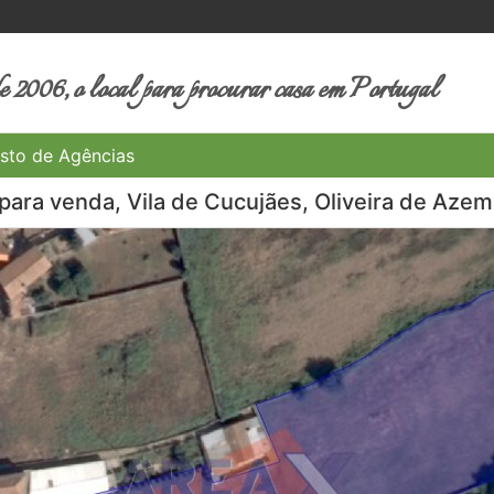
 2006, o local para procurar casa em Portugal
sto de Agências
 para venda, Vila de Cucujães, Oliveira de Azem