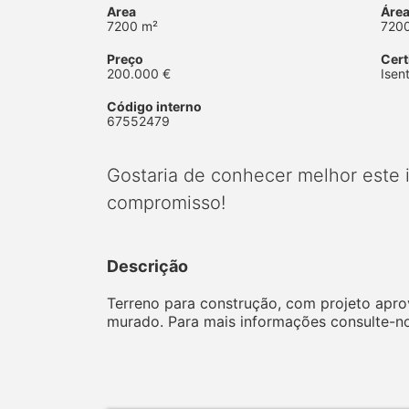
Area
Área
7200 m²
720
Preço
Cert
200.000 €
Isen
Código interno
67552479
Gostaria de conhecer melhor este
compromisso!
Descrição
Terreno para construção, com projeto aprov
murado. Para mais informações consulte-no