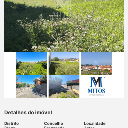
Detalhes do imóvel
Distrito
Concelho
Localidade
Braga
Esposende
Antas