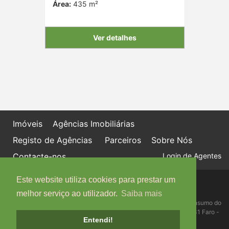
Área:
435 m²
Ver detalhes
Imóveis
Agências Imobiliárias
Registo de Agências
Parceiros
Sobre Nós
Contacte-nos
Login de Agentes
Este website utiliza cookies para prestar um
Política de proteção de dados
Livro de Reclamações online
melhor serviço ao utilizador.
Saiba mais
Centro de Informação, Mediação e Arbitragem de Conflitos de Consumo do
Algarve - Edifício Ninho de Empresas, Estrada da Penha, 8005-131 Faro -
Entendi!
Telefone: 289 823 135 cimaal@mail.telepac.pt