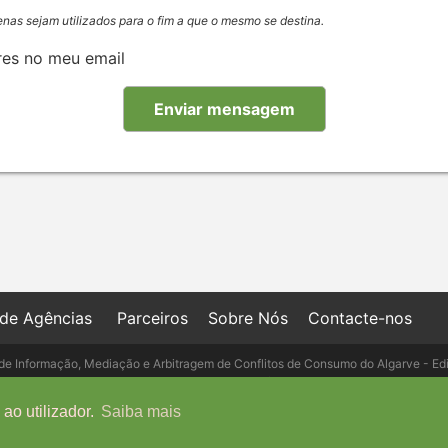
enas sejam utilizados para o fim a que o mesmo se destina.
res no meu email
 de Agências
Parceiros
Sobre Nós
Contacte-nos
de Informação, Mediação e Arbitragem de Conflitos de Consumo do Algarve - Ed
- Telefone: 289 823 135 cimaal@mail.t
ao utilizador.
Saiba mais
Copyright © IMO-PORTUGAL, 2026 - Powered by
IMO-GEST