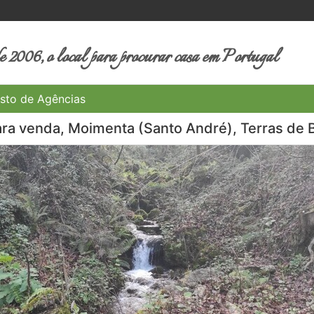
 2006, o local para procurar casa em Portugal
sto de Agências
ara venda, Moimenta (Santo André), Terras de 