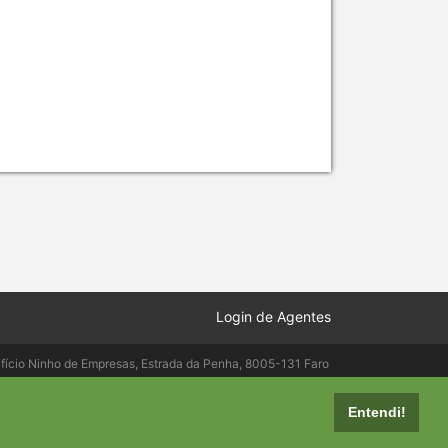
Login de Agentes
ifício Ninho de Empresas, Estrada da Penha, 8005-131 Faro
elepac.pt
Entendi!