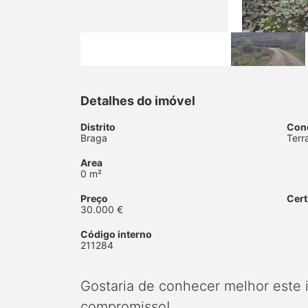
Detalhes do imóvel
Distrito
Con
Braga
Terr
Area
0 m²
Preço
Cert
30.000 €
Código interno
211284
Gostaria de conhecer melhor este
compromisso!