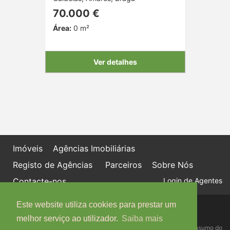
70.000 €
Área:
0 m²
Ver detalhes
Imóveis
Agências Imobiliárias
Registo de Agências
Parceiros
Sobre Nós
Contacte-nos
Login de Agentes
Este website utiliza cookies para prestar um
Política de proteção de dados
Livro de Reclamações online
melhor serviço ao utilizador.
Saiba mais
Centro de Informação, Mediação e Arbitragem de Conflitos de Consumo do