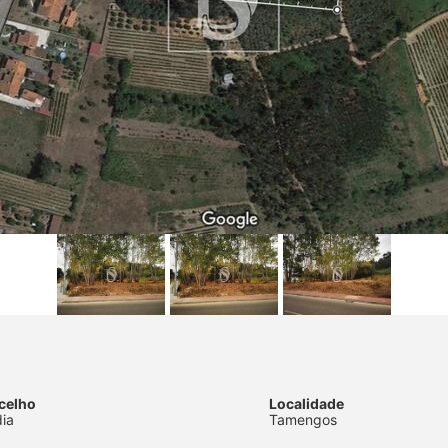
celho
Localidade
ia
Tamengos