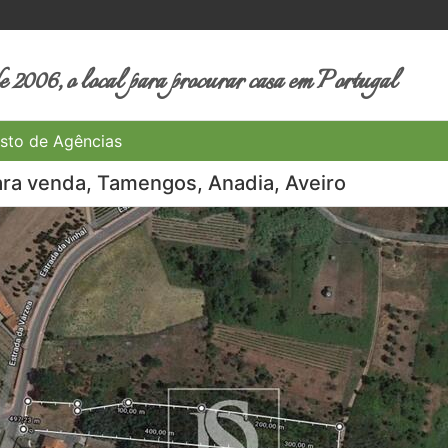
 2006, o local para procurar casa em Portugal
sto de Agências
ara venda, Tamengos, Anadia, Aveiro