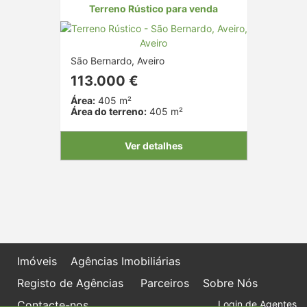
Terreno Rústico para venda
São Bernardo, Aveiro
113.000 €
Área:
405 m²
Área do terreno:
405 m²
Ver detalhes
Imóveis
Agências Imobiliárias
Registo de Agências
Parceiros
Sobre Nós
Contacte-nos
Login de Agentes