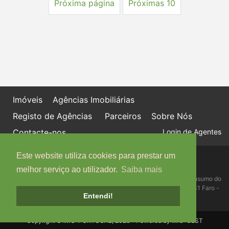
Próxima página
Próximas 10
Imóveis
Agências Imobiliárias
Registo de Agências
Parceiros
Sobre Nós
Contacte-nos
Login de Agentes
Este website utiliza cookies para prestar um
Política de proteção de dados
Livro de Reclamações online
melhor serviço ao utilizador.
Saiba mais
Centro de Informação, Mediação e Arbitragem de Conflitos de Consumo do
Algarve - Edifício Ninho de Empresas, Estrada da Penha, 8005-131 Faro -
Entendi!
Telefone: 289 823 135 cimaal@mail.telepac.pt
Copyright © IMO-PORTUGAL, 2026 - Powered by
IMO-GEST