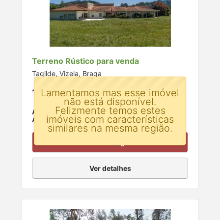
Terreno Rústico para venda
Tagilde, Vizela, Braga
Lamentamos mas esse imóvel
1.200.000 €
não está disponível.
Felizmente temos estes
Área:
700 m²
imóveis com características
Área do terreno:
13400 m²
similares na mesma região.
Contactar agente
Ver detalhes