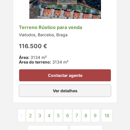
Terreno Rústico para venda
Viatodos, Barcelos, Braga
116.500 €
Área:
3134 m²
Área do terreno:
3134 m²
Contactar agente
Ver detalhes
1
2
3
4
5
6
7
8
9
18