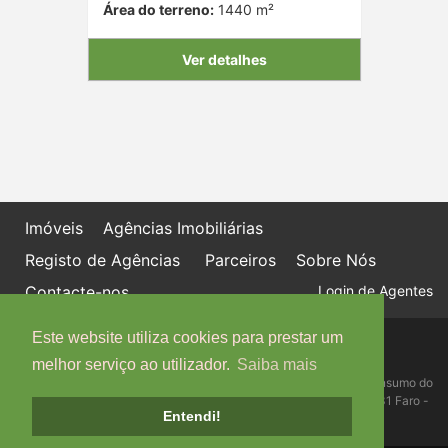
Área do terreno:
1440 m²
Ver detalhes
Imóveis
Agências Imobiliárias
Registo de Agências
Parceiros
Sobre Nós
Contacte-nos
Login de Agentes
Este website utiliza cookies para prestar um
Política de proteção de dados
Livro de Reclamações online
melhor serviço ao utilizador.
Saiba mais
Centro de Informação, Mediação e Arbitragem de Conflitos de Consumo do
Algarve - Edifício Ninho de Empresas, Estrada da Penha, 8005-131 Faro -
Entendi!
Telefone: 289 823 135 cimaal@mail.telepac.pt