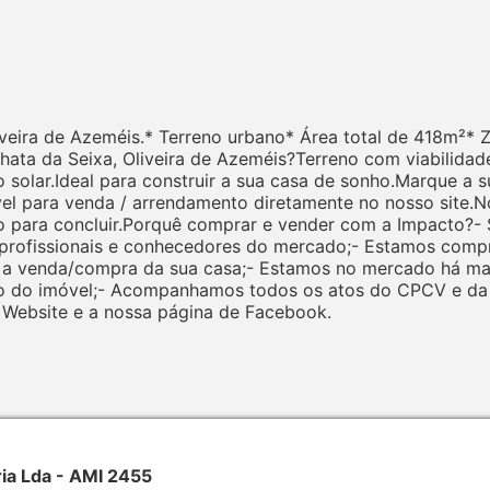
veira de Azeméis.* Terreno urbano* Área total de 418m²* 
ta da Seixa, Oliveira de Azeméis?Terreno com viabilidad
solar.Ideal para construir a sua casa de sonho.Marque a s
óvel para venda / arrendamento diretamente no nosso site.
o para concluir.Porquê comprar e vender com a Impacto?-
o profissionais e conhecedores do mercado;- Estamos comp
ar a venda/compra da sua casa;- Estamos no mercado há m
 do imóvel;- Acompanhamos todos os atos do CPCV e da E
o Website e a nossa página de Facebook.
ria Lda - AMI 2455