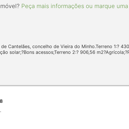
 imóvel?
Peça mais informações ou marque uma 
a de Cantelães, concelho de Vieira do Minho.Terreno 1:? 43
ição solar;?Bons acessos;Terreno 2:? 906,56 m2?Agrícola;?
98
.