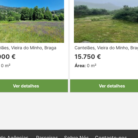
lães, Vieira do Minho, Braga
Cantelães, Vieira do Minho, Br
000 €
15.750 €
0 m²
Área:
0 m²
Ver detalhes
Ver detalhes
 de Agências
Parceiros
Sobre Nós
Contacte-nos