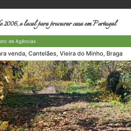
 2006, o local para procurar casa em Portugal
sto de Agências
ra venda, Cantelães, Vieira do Minho, Braga