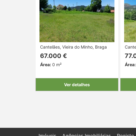
Cantelães, Vieira do Minho, Braga
Cante
67.000 €
77.
Área:
0 m²
Área:
Ver detalhes
Imóveis
Agências Imobiliárias
Registo