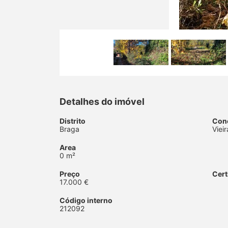
Detalhes do imóvel
Distrito
Con
Braga
Viei
Area
0 m²
Preço
Cert
17.000 €
Código interno
212092