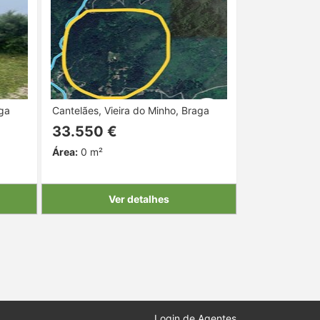
aga
Cantelães, Vieira do Minho, Braga
33.550 €
Área:
0 m²
Ver detalhes
Login de Agentes