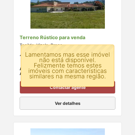
Terreno Rústico para venda
Tagilde, Vizela, Braga
Lamentamos mas esse imóvel
1.200.000 €
não está disponível.
Felizmente temos estes
Área:
700 m²
imóveis com características
Área do terreno:
13400 m²
similares na mesma região.
Contactar agente
Ver detalhes