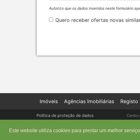
Autorizo que os dados inseridos neste formulário ap
Quero receber ofertas novas simila
Imóveis
Agências Imobiliárias
Registo
Política de proteção de dados
Centro 
Livro de Reclamações online
Este website utiliza cookies para prestar um melhor serviço 