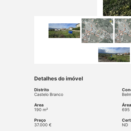
Detalhes do imóvel
Distrito
Con
Castelo Branco
Belm
Area
Área
190 m²
695
Preço
Cert
37.000 €
ND