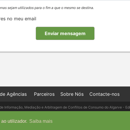
enas sejam utilizados para o fim a que o mesmo se destina.
res no meu email
 de Agências
Parceiros
Sobre Nós
Contacte-nos
de Informação, Mediação e Arbitragem de Conflitos de Consumo do Algarve - Ed
- Telefone: 289 823 135 cimaal@mail.t
ao utilizador.
Saiba mais
Copyright © IMO-PORTUGAL, 2026 - Powered by
IMO-GEST