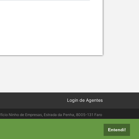
Login de Agentes
ifício Ninho de Empresas, Estrada da Penha, 8005-131 Faro
elepac.pt
Entendi!