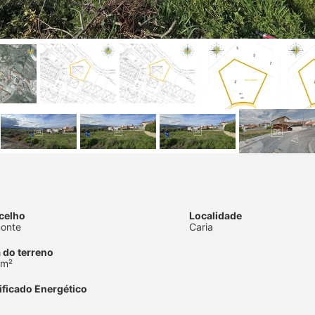
celho
Localidade
onte
Caria
 do terreno
 m²
ificado Energético