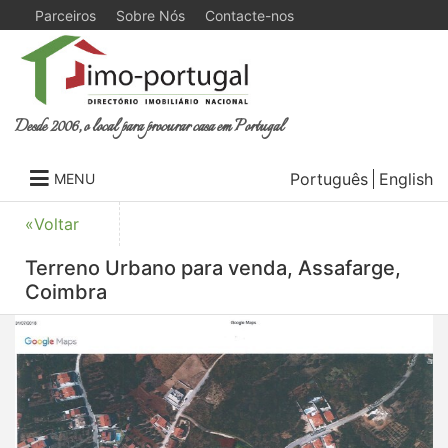
Parceiros
Sobre Nós
Contacte-nos
Desde 2006, o local para procurar casa em Portugal
Português
English
MENU
«Voltar
Terreno Urbano para venda, Assafarge,
Coimbra