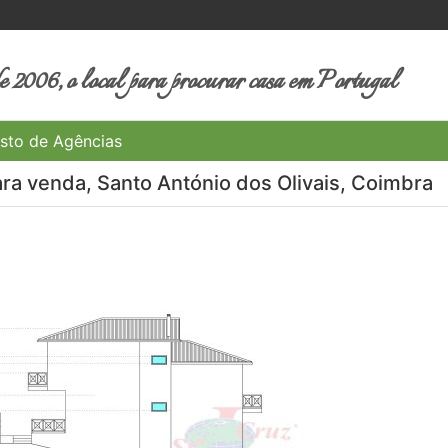
 2006, o local para procurar casa em Portugal
sto de Agências
ra venda, Santo António dos Olivais, Coimbra