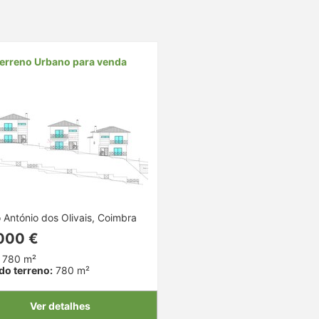
erreno Urbano para venda
 António dos Olivais, Coimbra
000 €
780 m²
do terreno:
780 m²
Ver detalhes