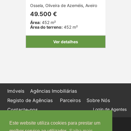
Ossela, Oliveira de Azeméis, Aveiro
49.500 €
Área:
452 m²
Área do terreno:
452 m²
Ver detalhes
Imóveis
Agências Imobiliárias
Registo de Agências
Parceiros
Sobre Nós
Contacte-nos
Login de Agentes
Este website utiliza cookies para prestar um
Política de proteção de dados
Livro de Reclamações online
melhor serviço ao utilizador.
Saiba mais