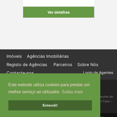
Ver detalhes
Imóveis
Agências Imobiliárias
Registo de Agências
Parceiros
Sobre Nós
Contacte-nos
Login de Agentes
Este website utiliza cookies para prestar um
Política de proteção de dados
Livro de Reclamações online
melhor serviço ao utilizador.
Saiba mais
Centro de Informação, Mediação e Arbitragem de Conflitos de Consumo do
Algarve - Edifício Ninho de Empresas, Estrada da Penha, 8005-131 Faro -
Entendi!
Telefone: 289 823 135 cimaal@mail.telepac.pt