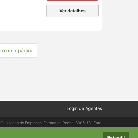
Ver detalhes
róxima página
Login de Agentes
ifício Ninho de Empresas, Estrada da Penha, 8005-131 Faro
elepac.pt
Entendi!