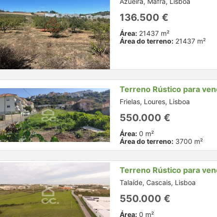
Azueira, Mafra, Lisboa
136.500 €
Área:
21437 m²
Área do terreno:
21437 m²
Terreno Rústico para ve
Frielas, Loures, Lisboa
550.000 €
Área:
0 m²
Área do terreno:
3700 m²
Terreno Rústico para ve
Talaíde, Cascais, Lisboa
550.000 €
Área:
0 m²