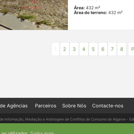
Área:
432 m²
Área do terreno:
432 m²
1
2
3
4
5
6
7
8
P
 de Agências
Parceiros
Sobre Nós
Contacte-nos
de Informação, Mediação e Arbitragem de Conflitos de Consumo do Algarve - Ed
- Telefone: 289 823 135 cimaal@mail.t
ao utilizador.
Saiba mais