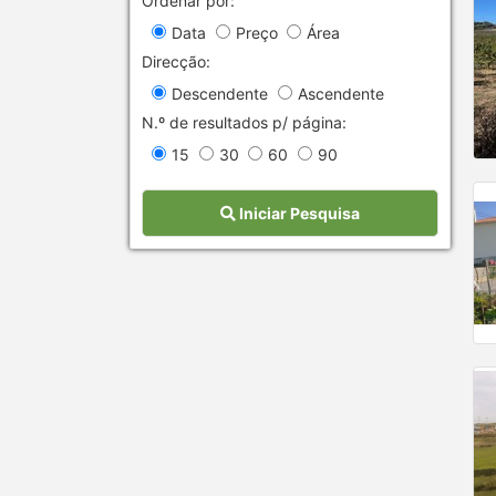
Ordenar por:
Data
Preço
Área
Direcção:
Descendente
Ascendente
N.º de resultados p/ página:
15
30
60
90
Iniciar Pesquisa