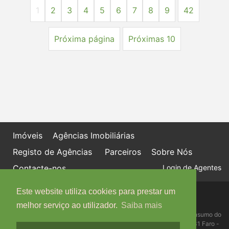
1
2
3
4
5
6
7
8
9
42
Próxima página
Próximas 10
Imóveis
Agências Imobiliárias
Registo de Agências
Parceiros
Sobre Nós
Contacte-nos
Login de Agentes
Este website utiliza cookies para prestar um
Política de proteção de dados
Livro de Reclamações online
melhor serviço ao utilizador.
Saiba mais
Centro de Informação, Mediação e Arbitragem de Conflitos de Consumo do
Algarve - Edifício Ninho de Empresas, Estrada da Penha, 8005-131 Faro -