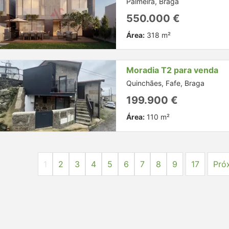
Palmeira, Braga
550.000 €
Área:
318 m²
Moradia T2 para venda
Quinchães, Fafe, Braga
199.900 €
Área:
110 m²
1
2
3
4
5
6
7
8
9
17
Pró