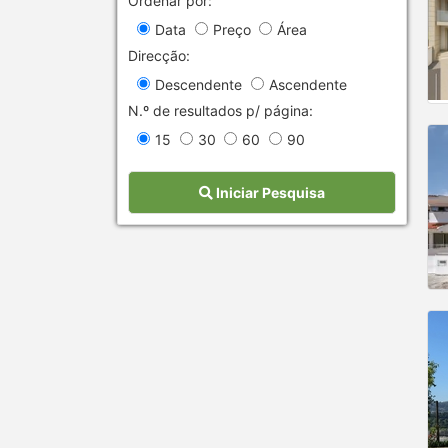
Ordenar por:
Data
Preço
Área
Direcção:
Descendente
Ascendente
N.º de resultados p/ página:
15
30
60
90
Iniciar Pesquisa