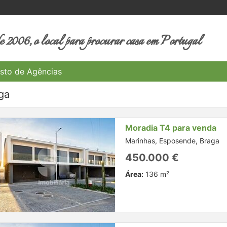
 2006, o local para procurar casa em Portugal
sto de Agências
ga
Moradia T4 para venda
Marinhas, Esposende, Braga
450.000 €
Área:
136 m²