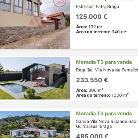
Estorãos, Fafe, Braga
125.000 €
Área:
192 m²
Área do terreno:
340 m²
Moradia T3 para venda
Requião, Vila Nova de Famalic
233.550 €
Área:
300 m²
Área do terreno:
1000 m²
Moradia T3 para venda
Sande Vila Nova e Sande São 
Guimarães, Braga
485.000 €