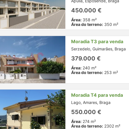
Apulia, Esposende, Braga
450.000 €
Área:
358 m²
Área do terreno:
350 m²
Moradia T3 para venda
Serzedelo, Guimarães, Braga
379.000 €
Área:
240 m²
Área do terreno:
253 m²
Moradia T4 para venda
Lago, Amares, Braga
550.000 €
Área:
274 m²
Área do terreno:
2302 m²