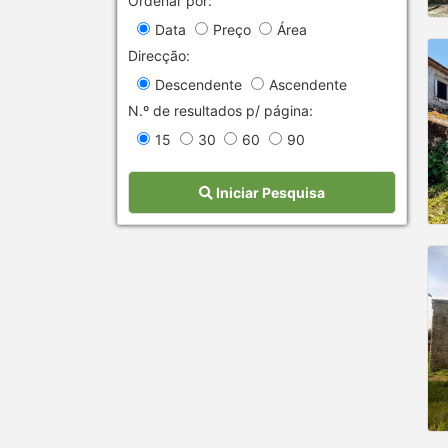
Ordenar por:
Data
Preço
Área
Direcção:
Descendente
Ascendente
N.º de resultados p/ página:
15
30
60
90
Iniciar Pesquisa