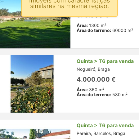
imóveis com características
similares na mesma região.
Barcelos, Braga
875.000 €
Área:
1300 m²
Área do terreno:
60000 m²
Quinta > T6 para venda
Nogueiró, Braga
4.000.000 €
Área:
360 m²
Área do terreno:
580 m²
Quinta > T6 para venda
Pereira, Barcelos, Braga