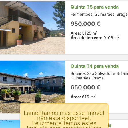
Quinta T5 para venda
Fermentões, Guimarães, Braga
950.000 €
Área:
3125 m²
Área do terreno:
9106 m²
Quinta T4 para venda
Briteiros São Salvador e Britei
Guimarães, Braga
650.000 €
Área:
616 m²
Lamentamos mas esse imóvel
não está disponível.
Felizmente temos estes
Quinta para venda