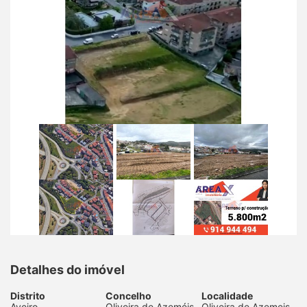
Detalhes do imóvel
Distrito
Concelho
Localidade
Aveiro
Oliveira de Azeméis
Oliveira de Azemeis